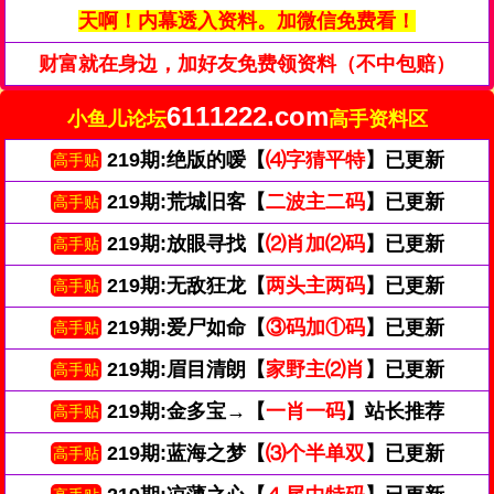
天啊！内幕透入资料。加微信免费看！
财富就在身边，加好友免费领资料（不中包赔）
6111222.com
小鱼儿论坛
高手资料区
219期:绝版的嗳【
⑷字猜平特
】已更新
高手贴
219期:荒城旧客【
二波主二码
】已更新
高手贴
219期:放眼寻找【
⑵肖加⑵码
】已更新
高手贴
219期:无敌狂龙【
两头主两码
】已更新
高手贴
219期:爱尸如命【
③码加①码
】已更新
高手贴
219期:眉目清朗【
家野主⑵肖
】已更新
高手贴
219期:金多宝→【
一肖一码
】站长推荐
高手贴
219期:蓝海之梦【
⑶个半单双
】已更新
高手贴