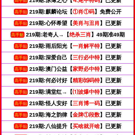
219期:凉薄之心【
⒋尾中特码
】已更新
高手贴
219期:麒麟论坛【
①肖①码
】免费公开
高手贴
219期:心怀希望【
美肖与丑肖
】已更新
高手贴
219期:老奇人→【
绝杀三肖
】49期准49期
高手贴
219期:雨后阳光【
一肖解平特
】已更新
高手贴
219期:深爱自己【
三行必中特
】已更新
高手贴
219期:澳门公益【
家野必中特
】已更新
高手贴
219期:何必讨好【
精彩⒂码特
】已更新
高手贴
219期:满堂红→【
⑴波爆中特
】已更新
高手贴
219期:怪人安好【
三肖博一码
】已更新
高手贴
219期:海之韵律【
金牌①段数
】已更新
高手贴
219期:八仙提升【
买啥就开啥
】已更新
高手贴