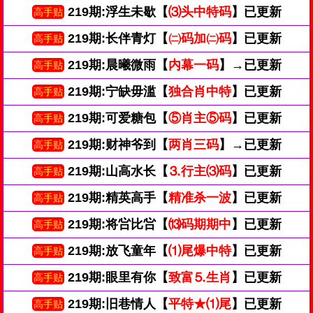
219期:浮生未歇【
⑶头中特码
】已更新
高手贴
219期:长伴青灯【
㈡码加㈡码
】已更新
高手贴
219期:晨曦微雨【
内幕一码
】→已更新
高手贴
219期:宁缺毋滥【
独合肖中特
】已更新
高手贴
219期:可爱糖包【
⑤肖主⑤码
】已更新
高手贴
219期:财神爷到【
两肖三码
】→已更新
高手贴
219期:山高水长【
⒊行主⑶码
】已更新
高手贴
219期:精英高手【
精准杀一波
】已更新
高手贴
219期:将吢比吢【
⒀码期期中
】已更新
高手贴
219期:放飞童年【
⑴尾爆中特
】已更新
高手贴
219期:眼里有你【
致富⒌生肖
】已更新
高手贴
219期:旧巷情人【
平特★⑴尾
】已更新
高手贴