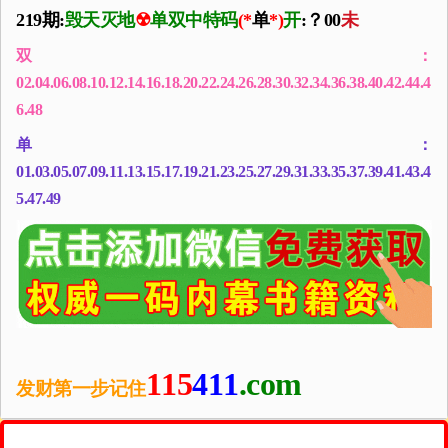
219期:
毁天灭地
☢
单双中特码
(*
单
*)
开
:？00
未
双：
02.04.06.08.10.12.14.16.18.20.22.24.26.28.30.32.34.36.38.40.42.44.4
6.48
单：
01.03.05.07.09.11.13.15.17.19.21.23.25.27.29.31.33.35.37.39.41.43.4
5.47.49
115
411
.com
发财第一步记住