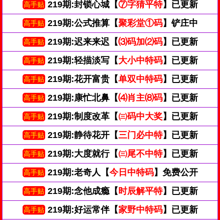
219期:封锁心城【
⑦字猜平特
】已更新
高手贴
219期:公式推算【
聚彩堂①码
】铲庄中
高手贴
219期:迟来来迟【
⑶码加⑵码
】已更新
高手贴
219期:轻描淡写【
大小中特码
】已更新
高手贴
219期:花开富贵【
单双中特码
】已更新
高手贴
219期:康忙北鼻【
⑷肖主⑻码
】已更新
高手贴
219期:制度改革【
㈢码中大奖
】已更新
高手贴
219期:静待花开【
三门必中特
】已更新
高手贴
219期:大度就行【
㈢尾不中特
】已更新
高手贴
219期:老奇人【
今日中特码
】免费公开
高手贴
219期:念他成瘾【
时辰解平特
】已更新
高手贴
219期:好运常伴【
家野中特码
】已更新
高手贴