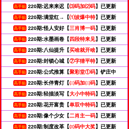
220期:迟来来迟【
⑶码加⑵码
】已更新
高手贴
220期:满堂红→【
⑴波爆中特
】已更新
高手贴
220期:怪人安好【
三肖博一码
】已更新
高手贴
220期:水墨画卷【
四段特来见
】已更新
高手贴
220期:八仙提升【
买啥就开啥
】已更新
高手贴
220期:封锁心城【
⑦字猜平特
】已更新
高手贴
220期:公式推算【
聚彩堂①码
】铲庄中
高手贴
220期:长伴青灯【
㈡码加㈡码
】已更新
高手贴
220期:轻描淡写【
大小中特码
】已更新
高手贴
220期:花开富贵【
单双中特码
】已更新
高手贴
220期:像个少女【
二肖主一码
】已更新
高手贴
220期:制度改革【
㈢码中大奖
】已更新
高手贴