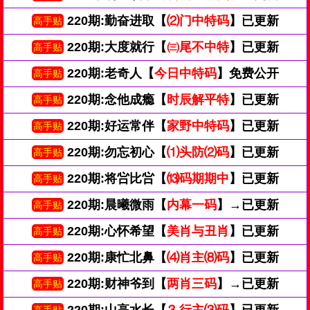
220期:勤奋进取【
⑵门中特码
】已更新
高手贴
220期:大度就行【
㈢尾不中特
】已更新
高手贴
220期:老奇人【
今日中特码
】免费公开
高手贴
220期:念他成瘾【
时辰解平特
】已更新
高手贴
220期:好运常伴【
家野中特码
】已更新
高手贴
220期:勿忘初心【
⑴头防⑵码
】已更新
高手贴
220期:将吢比吢【
⒀码期期中
】已更新
高手贴
220期:晨曦微雨【
内幕一码
】→已更新
高手贴
220期:心怀希望【
美肖与丑肖
】已更新
高手贴
220期:康忙北鼻【
⑷肖主⑻码
】已更新
高手贴
220期:财神爷到【
两肖三码
】→已更新
高手贴