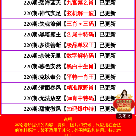
220期:
碧海蓝天【
九宫禁⒉肖
】已更新
220期:
神气实足【
玄机解一波
】已更新
220期:
失魂潦倒【
三肖∝三码
】已更新
220期:
黑暗霸主【
⒉尾中特码
】已更新
220期:
多谋善断【
极品单双王
】已更新
220期:
余味无量【
数字解特码
】已更新
220期:
暮色安然【
黑白中生肖
】已更新
220期:
克以奉公【
平特一肖王
】已更新
220期:
满面春风【
精准家野肖
】已更新
220期:
无法放空【
㈣肖中特码
】已更新
220期:
甜蜜微风【
㈤码爆中特
】已更新
关闭 x
说明
本论坛所提供的内容、资料、图片和资讯，只应用在合法
的资料探讨，暂不适用于其它，外围博彩和使用。特此声
明！