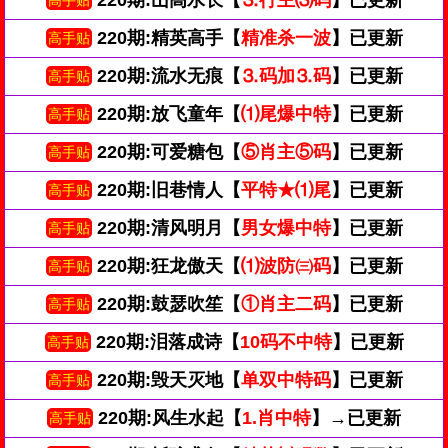
220期:山高水长【
⒊行主⑶码
】已更新
高手贴
220期:精英高手【
精准杀一波
】已更新
高手贴
220期:流水无痕【
⒊码加⒊码
】已更新
高手贴
220期:放飞童年【
⑴尾爆中特
】已更新
高手贴
220期:可爱糖包【
⑤肖主⑤码
】已更新
高手贴
220期:旧巷情人【
平特★⑴尾
】已更新
高手贴
220期:清风明月【
男女爆中特
】已更新
高手贴
220期:狂龙傲天【
⑴波防㈢码
】已更新
高手贴
220期:鼓瑟吹笙【
①肖主二码
】已更新
高手贴
220期:泪落成诗【
10码不中特
】已更新
高手贴
220期:毁天灭地【
单双中特码
】已更新
高手贴
220期:风生水起【
1.肖中特
】→已更新
高手贴