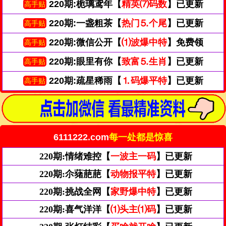
220期:栀璃鸢年【
精英⑺码数
】已更新
高手贴
220期:一盏粗茶【
热门⒌个尾
】已更新
高手贴
220期:微信公开【
⑴波爆中特
】免费领
高手贴
220期:眼里有你【
致富⒌生肖
】已更新
高手贴
220期:疏星稀雨【
⒈码爆平特
】已更新
高手贴
6111222.com
每一处都是惊喜
220期:
情绪难控【
一波主一码
】已更新
220期:
尒蕏萉萉【
动物报平特
】已更新
220期:
挑战全网【
家野爆中特
】已更新
220期:
喜气洋洋【
⑴头主⑴码
】已更新