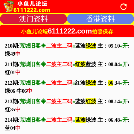
澳门资料
香港资料
6111222.com
小鱼儿论坛
拍照保存
210期:
荒城旧客
◈
二波主二码
«
蓝波
绿波
主：05.10
»
开
:
绿49
中
211期:
荒城旧客
◈
二波主二码
«
红波
蓝波 主：08.04
»
开
:
红01
中
212期:
荒城旧客
◈
二波主二码
«
红波
绿波
主：
06
.34
»
开
:
绿06 牛06
中
213期:
荒城旧客
◈
二波主二码
«
蓝波
红波
主：08.14
»
开
:
红35
中
214期:
荒城旧客
◈
二波主二码
«
蓝波
绿波 主：06.48
»
开
:
蓝04
中